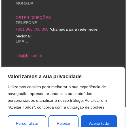
MORADA
OBTER DIREÇÕES
TELEFONE
+351 966 700 008
*chamada para rede móvel
nacional
EMAIL
info@besurf.pt
Valorizamos a sua privacidade
Utilizamos cookies para melhorar a sua experiência de
navegação, apresentar anúncios ou conteúdos
personalizados e analisar o nosso tráfego. Ao clicar em
"Aceitar Todos", concorda com a utilização de cookies.
Personalizar
Rejeitar
Aceite tudo
BeSurf © 2025. Todos os direitos reservados. Criação de sites